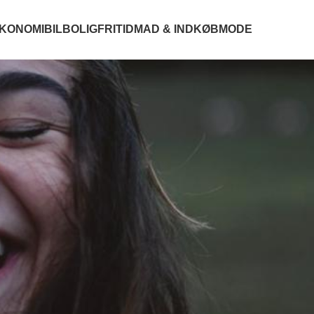
KONOMI
BIL
BOLIG
FRITID
MAD & INDKØB
MODE