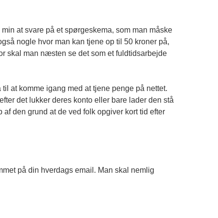
 30 min at svare på et spørgeskema, som man måske
gså nogle hvor man kan tjene op til 50 kroner på,
or skal man næsten se det som et fuldtidsarbejde
på til at komme igang med at tjene penge på nettet.
fter det lukker deres konto eller bare lader den stå
f den grund at de ved folk opgiver kort tid efter
pammet på din hverdags email. Man skal nemlig