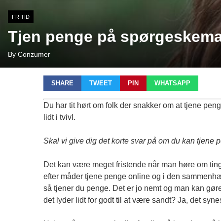
FRITID
Tjen penge på spørgeskema? 
By Conzumer
SHARE
TWEET
PIN
WHATSAPP
Du har tit hørt om folk der snakker om at tjene p
lidt i tvivl.
Skal vi give dig det korte svar på om du kan tjene
Det kan være meget fristende når man høre om ting 
efter måder tjene penge online og i den sammenhæn
så tjener du penge. Det er jo nemt og man kan gør
det lyder lidt for godt til at være sandt? Ja, det sy