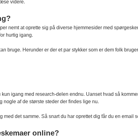
læse videre.
ng?
super nemt at oprette sig på diverse hjemmesider med spørgeske
for hurtig igang.
an bruge. Herunder er der et par stykker som er dem folk bruge
u kun igang med research-delen endnu. Uanset hvad så kommer du
nogle af de største steder der findes lige nu.
g med det samme. Så snart du har oprettet dig får du en email so
eskemaer online?