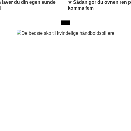
 laver du din egen sunde
★ Sådan gør du ovnen ren p
d
komma fem