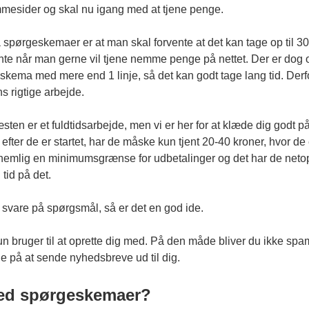
emmesider og skal nu igang med at tjene penge.
 spørgeskemaer er at man skal forvente at det kan tage op til
nte når man gerne vil tjene nemme penge på nettet. Der er dog o
ema med mere end 1 linje, så det kan godt tage lang tid. Derf
 rigtige arbejde.
næsten er et fuldtidsarbejde, men vi er her for at klæde dig godt 
ter de er startet, har de måske kun tjent 20-40 kroner, hvor de e
 nemlig en minimumsgrænse for udbetalinger og det har de netop a
 tid på det.
 svare på spørgsmål, så er det en god ide.
un bruger til at oprette dig med. På den måde bliver du ikke s
ge på at sende nyhedsbreve ud til dig.
 med spørgeskemaer?