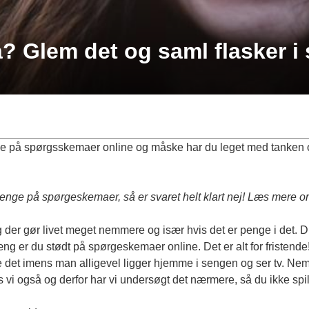
Glem det og saml flasker i s
enge på spørgsskemaer online og måske har du leget med tanke
 penge på spørgeskemaer, så er svaret helt klart nej! Læs mere o
der gør livet meget nemmere og især hvis det er penge i det. D
g er du stødt på spørgeskemaer online. Det er alt for fristend
e det imens man alligevel ligger hjemme i sengen og ser tv. Nem
nes vi også og derfor har vi undersøgt det nærmere, så du ikke spil